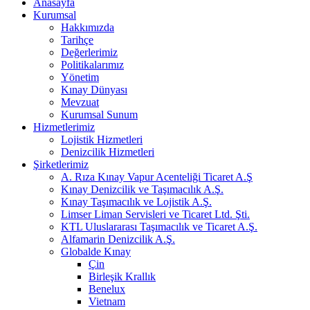
Anasayfa
Kurumsal
Hakkımızda
Tarihçe
Değerlerimiz
Politikalarımız
Yönetim
Kınay Dünyası
Mevzuat
Kurumsal Sunum
Hizmetlerimiz
Lojistik Hizmetleri
Denizcilik Hizmetleri
Şirketlerimiz
A. Rıza Kınay Vapur Acenteliği Ticaret A.Ş
Kınay Denizcilik ve Taşımacılık A.Ş.
Kınay Taşımacılık ve Lojistik A.Ş.
Limser Liman Servisleri ve Ticaret Ltd. Şti.
KTL Uluslararası Taşımacılık ve Ticaret A.Ş.
Alfamarin Denizcilik A.Ş.
Globalde Kınay
Çin
Birleşik Krallık
Benelux
Vietnam