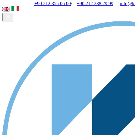
+90 212 355 06 00
/
+90 212 288 29 99
info@k