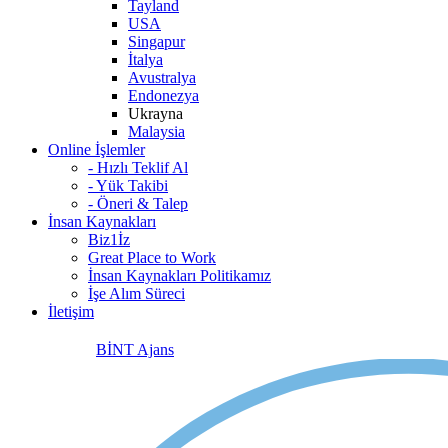
Tayland
USA
Singapur
İtalya
Avustralya
Endonezya
Ukrayna
Malaysia
Online İşlemler
- Hızlı Teklif Al
- Yük Takibi
- Öneri & Talep
İnsan Kaynakları
Biz1İz
Great Place to Work
İnsan Kaynakları Politikamız
İşe Alım Süreci
İletişim
BİNT Ajans