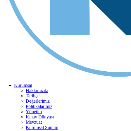
Kurumsal
Hakkımızda
Tarihçe
Değerlerimiz
Politikalarımız
Yönetim
Kınay Dünyası
Mevzuat
Kurumsal Sunum