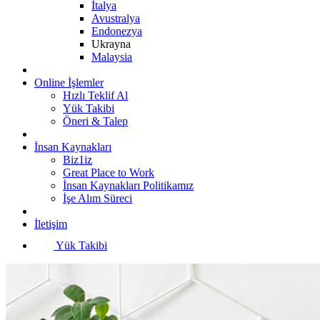
İtalya
Avustralya
Endonezya
Ukrayna
Malaysia
Online İşlemler
Hızlı Teklif Al
Yük Takibi
Öneri & Talep
İnsan Kaynakları
Biz1iz
Great Place to Work
İnsan Kaynakları Politikamız
İşe Alım Süreci
İletişim
Yük Takibi