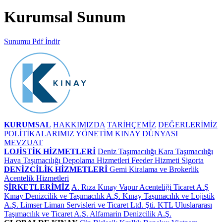
Kurumsal Sunum
Sunumu Pdf İndir
KURUMSAL
HAKKIMIZDA
TARİHÇEMİZ
DEĞERLERİMİZ
POLİTİKALARIMIZ
YÖNETİM
KINAY DÜNYASI
MEVZUAT
LOJİSTİK HİZMETLERİ
Deniz Taşımacılığı
Kara Taşımacılığı
Hava Taşımacılığı
Depolama Hizmetleri
Feeder Hizmeti
Sigorta
DENİZCİLİK HİZMETLERİ
Gemi Kiralama ve Brokerlik
Acentelik Hizmetleri
ŞİRKETLERİMİZ
A. Rıza Kınay Vapur Acenteliği Ticaret A.Ş
Kınay Denizcilik ve Taşımacılık A.Ş.
Kınay Taşımacılık ve Lojistik
A.Ş.
Limser Liman Servisleri ve Ticaret Ltd. Şti.
KTL Uluslararası
Taşımacılık ve Ticaret A.Ş.
Alfamarin Denizcilik A.Ş.