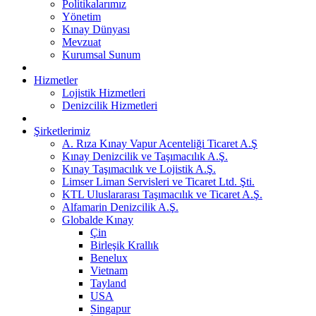
Politikalarımız
Yönetim
Kınay Dünyası
Mevzuat
Kurumsal Sunum
Hizmetler
Lojistik Hizmetleri
Denizcilik Hizmetleri
Şirketlerimiz
A. Rıza Kınay Vapur Acenteliği Ticaret A.Ş
Kınay Denizcilik ve Taşımacılık A.Ş.
Kınay Taşımacılık ve Lojistik A.Ş.
Limser Liman Servisleri ve Ticaret Ltd. Şti.
KTL Uluslararası Taşımacılık ve Ticaret A.Ş.
Alfamarin Denizcilik A.Ş.
Globalde Kınay
Çin
Birleşik Krallık
Benelux
Vietnam
Tayland
USA
Singapur