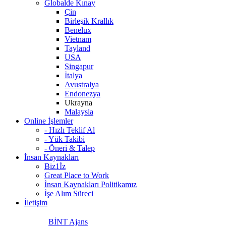
Globalde Kınay
Çin
Birleşik Krallık
Benelux
Vietnam
Tayland
USA
Singapur
İtalya
Avustralya
Endonezya
Ukrayna
Malaysia
Online İşlemler
- Hızlı Teklif Al
- Yük Takibi
- Öneri & Talep
İnsan Kaynakları
Biz1İz
Great Place to Work
İnsan Kaynakları Politikamız
İşe Alım Süreci
İletişim
BİNT Ajans