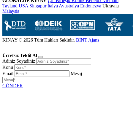
GLOBALDE KINAY
Çin
Birleşik Krallık
Benelux
Vietnam
Tayland
USA
Singapur
İtalya
Avustralya
Endonezya
Ukrayna
Malaysia
KINAY © 2026 Tüm Hakları Saklıdır.
BİNT Ajans
Ücretsiz Teklif Al
Adiniz Soyadiniz
Konu
Email
Mesaj
GÖNDER