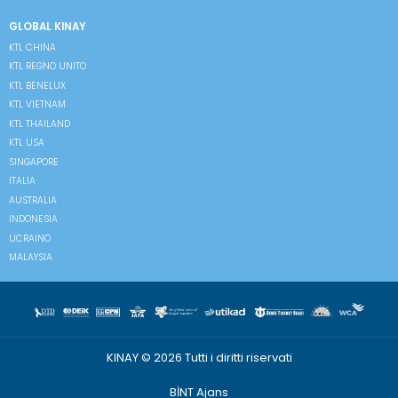
GLOBAL KINAY
KTL CHINA
KTL REGNO UNITO
KTL BENELUX
KTL VIETNAM
KTL THAILAND
KTL USA
SINGAPORE
ITALIA
AUSTRALIA
INDONESIA
UCRAINO
MALAYSIA
KINAY © 2026 Tutti i diritti riservati
BİNT Ajans