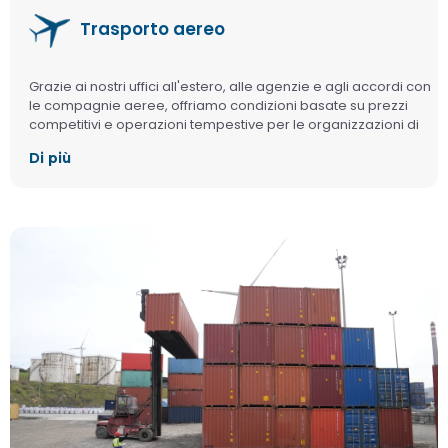
Trasporto aereo
Grazie ai nostri uffici all'estero, alle agenzie e agli accordi con
le compagnie aeree, offriamo condizioni basate su prezzi
competitivi e operazioni tempestive per le organizzazioni di
importazione basate sul trasporto aereo e miriamo a creare
Di più
una soddisfazione incondizionata del cliente con la nostra
pluriennale esperienza nel consolidamento e