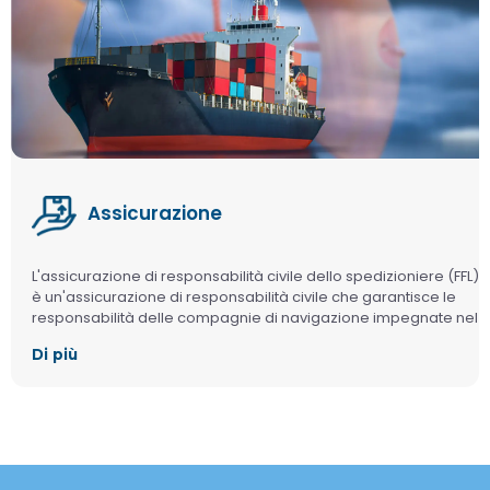
Assicurazione
L'assicurazione di responsabilità civile dello spedizioniere (FFL)
è un'assicurazione di responsabilità civile che garantisce le
responsabilità delle compagnie di navigazione impegnate nel
trasporto e nello stoccaggio internazionale, derivanti da
Di più
contratti di trasporto merci relativi alla spedizione, al trasporto,
allo stoccaggio o ad altre attività correlate al trasporto, entro i
termini e i limiti specificati nella polizza.