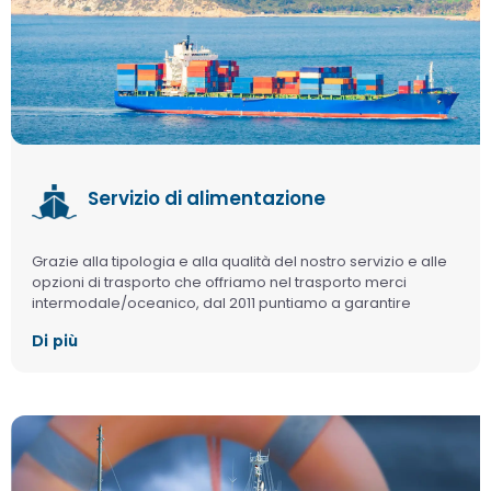
Servizio di alimentazione
Grazie alla tipologia e alla qualità del nostro servizio e alle
opzioni di trasporto che offriamo nel trasporto merci
intermodale/oceanico, dal 2011 puntiamo a garantire
soddisfazione, qualità e la migliore esperienza logistica ai
Di più
nostri clienti.