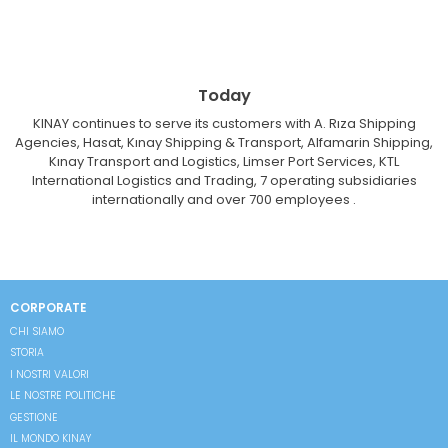
Today
KINAY continues to serve its customers with A. Rıza Shipping
Agencies, Hasat, Kınay Shipping & Transport, Alfamarin Shipping,
Kınay Transport and Logistics, Limser Port Services, KTL
International Logistics and Trading, 7 operating subsidiaries
internationally and over 700 employees .
CORPORATE
CHI SIAMO
STORIA
I NOSTRI VALORI
LE NOSTRE POLITICHE
GESTIONE
IL MONDO KINAY