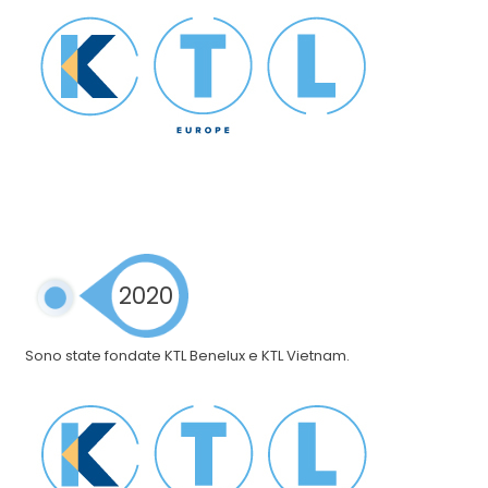
2020
Sono state fondate KTL Benelux e KTL Vietnam.