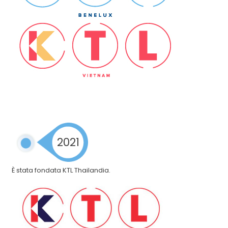
2021
È stata fondata KTL Thailandia.