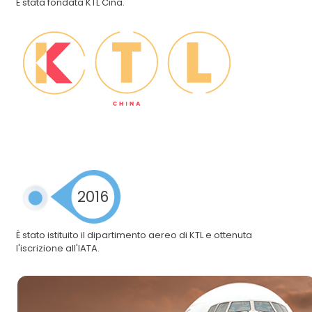
È stata fondata KTL Cina.
2016
È stato istituito il dipartimento aereo di KTL e ottenuta
l'iscrizione all'IATA.