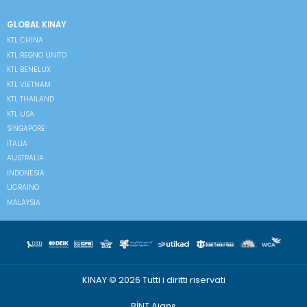
GLOBAL KINAY
KTL CHINA
KTL REGNO UNITO
KTL BENELUX
KTL VIETNAM
KTL THAILAND
KTL USA
SINGAPORE
ITALIA
AUSTRALIA
INDONESIA
UCRAINO
MALAYSIA
KINAY © 2026 Tutti i diritti riservati
BİNT Ajans