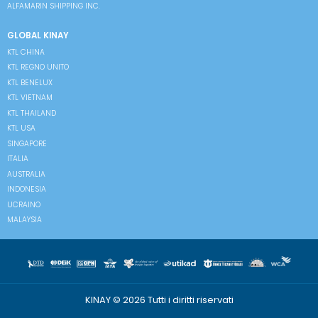
ALFAMARIN SHIPPING INC.
GLOBAL KINAY
KTL CHINA
KTL REGNO UNITO
KTL BENELUX
KTL VIETNAM
KTL THAILAND
KTL USA
SINGAPORE
ITALIA
AUSTRALIA
INDONESIA
UCRAINO
MALAYSIA
KINAY © 2026 Tutti i diritti riservati