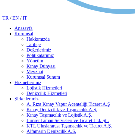
TR
/
EN
/
IT
Anasayfa
Kurumsal
Hakkımızda
Tarihçe
Değerlerimiz
Politikalarımız
Yönetim
Kınay Dünyası
Mevzuat
Kurumsal Sunum
Hizmetlerimiz
Lojistik Hizmetleri
Denizcilik Hizmetleri
Şirketlerimiz
A. Rıza Kınay Vapur Acenteliği Ticaret A.Ş
Kınay Denizcilik ve Taşımacılık A.Ş.
Kınay Taşımacılık ve Lojistik A.Ş.
Limser Liman Servisleri ve Ticaret Ltd. Şti.
KTL Uluslararası Taşımacılık ve Ticaret A.Ş.
Alfamarin Denizcilik A.Ş.