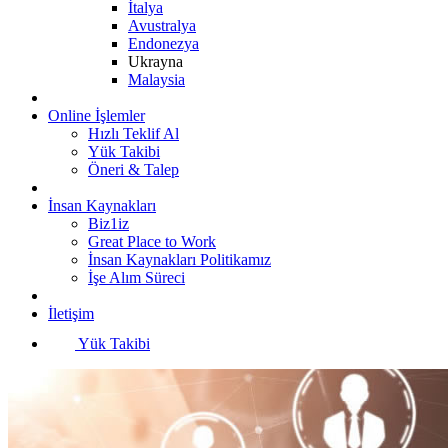
İtalya
Avustralya
Endonezya
Ukrayna
Malaysia
Online İşlemler
Hızlı Teklif Al
Yük Takibi
Öneri & Talep
İnsan Kaynakları
Biz1iz
Great Place to Work
İnsan Kaynakları Politikamız
İşe Alım Süreci
İletişim
Yük Takibi