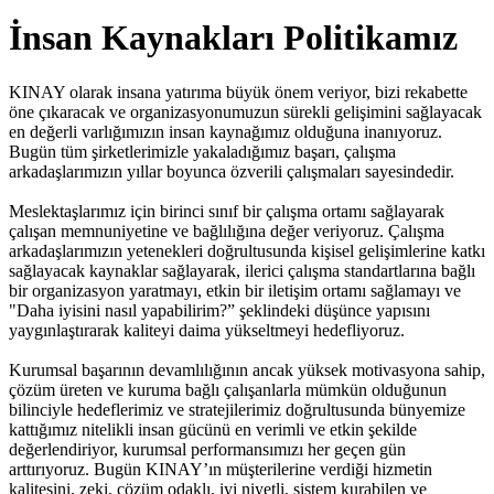
İnsan Kaynakları Politikamız
KINAY olarak insana yatırıma büyük önem veriyor, bizi rekabette
öne çıkaracak ve organizasyonumuzun sürekli gelişimini sağlayacak
en değerli varlığımızın insan kaynağımız olduğuna inanıyoruz.
Bugün tüm şirketlerimizle yakaladığımız başarı, çalışma
arkadaşlarımızın yıllar boyunca özverili çalışmaları sayesindedir.
Meslektaşlarımız için birinci sınıf bir çalışma ortamı sağlayarak
çalışan memnuniyetine ve bağlılığına değer veriyoruz. Çalışma
arkadaşlarımızın yetenekleri doğrultusunda kişisel gelişimlerine katkı
sağlayacak kaynaklar sağlayarak, ilerici çalışma standartlarına bağlı
bir organizasyon yaratmayı, etkin bir iletişim ortamı sağlamayı ve
"Daha iyisini nasıl yapabilirim?” şeklindeki düşünce yapısını
yaygınlaştırarak kaliteyi daima yükseltmeyi hedefliyoruz.
Kurumsal başarının devamlılığının ancak yüksek motivasyona sahip,
çözüm üreten ve kuruma bağlı çalışanlarla mümkün olduğunun
bilinciyle hedeflerimiz ve stratejilerimiz doğrultusunda bünyemize
kattığımız nitelikli insan gücünü en verimli ve etkin şekilde
değerlendiriyor, kurumsal performansımızı her geçen gün
arttırıyoruz. Bugün KINAY’ın müşterilerine verdiği hizmetin
kalitesini, zeki, çözüm odaklı, iyi niyetli, sistem kurabilen ve