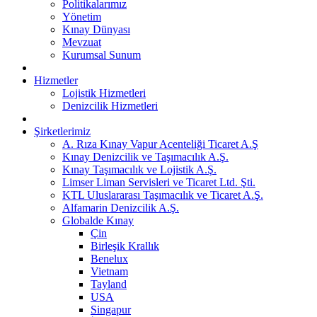
Politikalarımız
Yönetim
Kınay Dünyası
Mevzuat
Kurumsal Sunum
Hizmetler
Lojistik Hizmetleri
Denizcilik Hizmetleri
Şirketlerimiz
A. Rıza Kınay Vapur Acenteliği Ticaret A.Ş
Kınay Denizcilik ve Taşımacılık A.Ş.
Kınay Taşımacılık ve Lojistik A.Ş.
Limser Liman Servisleri ve Ticaret Ltd. Şti.
KTL Uluslararası Taşımacılık ve Ticaret A.Ş.
Alfamarin Denizcilik A.Ş.
Globalde Kınay
Çin
Birleşik Krallık
Benelux
Vietnam
Tayland
USA
Singapur