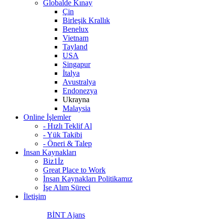
Globalde Kınay
Çin
Birleşik Krallık
Benelux
Vietnam
Tayland
USA
Singapur
İtalya
Avustralya
Endonezya
Ukrayna
Malaysia
Online İşlemler
- Hızlı Teklif Al
- Yük Takibi
- Öneri & Talep
İnsan Kaynakları
Biz1İz
Great Place to Work
İnsan Kaynakları Politikamız
İşe Alım Süreci
İletişim
BİNT Ajans