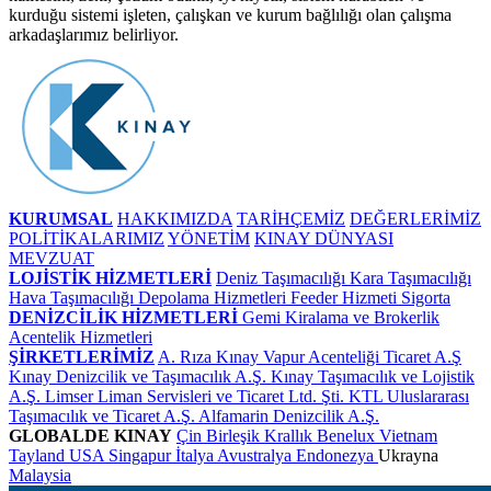
kurduğu sistemi işleten, çalışkan ve kurum bağlılığı olan çalışma
arkadaşlarımız belirliyor.
KURUMSAL
HAKKIMIZDA
TARİHÇEMİZ
DEĞERLERİMİZ
POLİTİKALARIMIZ
YÖNETİM
KINAY DÜNYASI
MEVZUAT
LOJİSTİK HİZMETLERİ
Deniz Taşımacılığı
Kara Taşımacılığı
Hava Taşımacılığı
Depolama Hizmetleri
Feeder Hizmeti
Sigorta
DENİZCİLİK HİZMETLERİ
Gemi Kiralama ve Brokerlik
Acentelik Hizmetleri
ŞİRKETLERİMİZ
A. Rıza Kınay Vapur Acenteliği Ticaret A.Ş
Kınay Denizcilik ve Taşımacılık A.Ş.
Kınay Taşımacılık ve Lojistik
A.Ş.
Limser Liman Servisleri ve Ticaret Ltd. Şti.
KTL Uluslararası
Taşımacılık ve Ticaret A.Ş.
Alfamarin Denizcilik A.Ş.
GLOBALDE KINAY
Çin
Birleşik Krallık
Benelux
Vietnam
Tayland
USA
Singapur
İtalya
Avustralya
Endonezya
Ukrayna
Malaysia