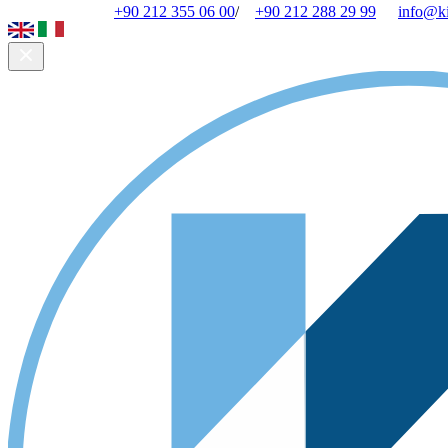
+90 212 355 06 00
/
+90 212 288 29 99
info@k