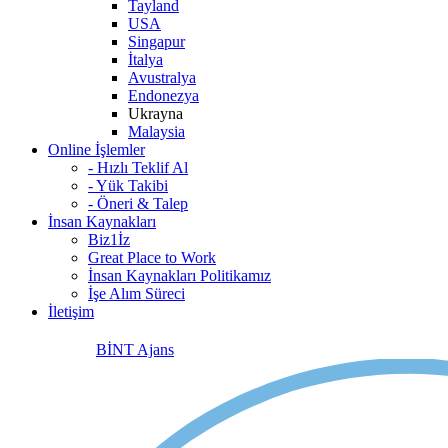
Tayland
USA
Singapur
İtalya
Avustralya
Endonezya
Ukrayna
Malaysia
Online İşlemler
- Hızlı Teklif Al
- Yük Takibi
- Öneri & Talep
İnsan Kaynakları
Biz1İz
Great Place to Work
İnsan Kaynakları Politikamız
İşe Alım Süreci
İletişim
BİNT Ajans