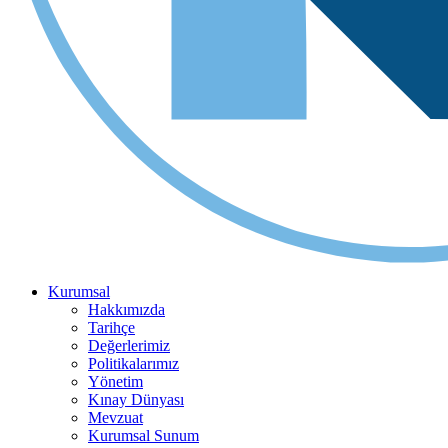
Kurumsal
Hakkımızda
Tarihçe
Değerlerimiz
Politikalarımız
Yönetim
Kınay Dünyası
Mevzuat
Kurumsal Sunum