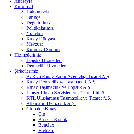
Anasayfa
Kurumsal
Hakkımızda
Tarihçe
Değerlerimiz
Politikalarımız
Yönetim
Kınay Dünyası
Mevzuat
Kurumsal Sunum
Hizmetlerimiz
Lojistik Hizmetleri
Denizcilik Hizmetleri
Şirketlerimiz
A. Rıza Kınay Vapur Acenteliği Ticaret A.Ş
Kınay Denizcilik ve Taşımacılık A.Ş.
Kınay Taşımacılık ve Lojistik A.Ş.
Limser Liman Servisleri ve Ticaret Ltd. Şti.
KTL Uluslararası Taşımacılık ve Ticaret A.Ş.
Alfamarin Denizcilik A.Ş.
Globalde Kınay
Çin
Birleşik Krallık
Benelux
Vietnam