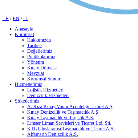
TR
/
EN
/
IT
Anasayfa
Kurumsal
Hakkımızda
Tarihçe
Değerlerimiz
Politikalarımız
Yönetim
Kınay Dünyası
Mevzuat
Kurumsal Sunum
Hizmetlerimiz
Lojistik Hizmetleri
Denizcilik Hizmetleri
Şirketlerimiz
A. Rıza Kınay Vapur Acenteliği Ticaret A.Ş
Kınay Denizcilik ve Taşımacılık A.Ş.
Kınay Taşımacılık ve Lojistik A.Ş.
Limser Liman Servisleri ve Ticaret Ltd. Şti.
KTL Uluslararası Taşımacılık ve Ticaret A.Ş.
Alfamarin Denizcilik A.Ş.