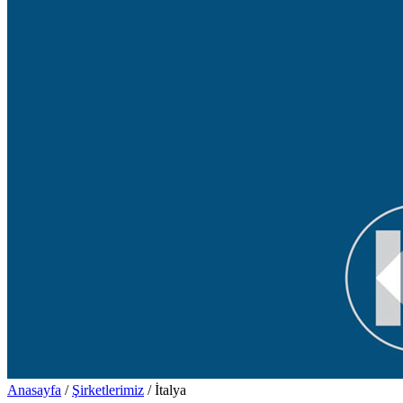
Anasayfa
/
Şirketlerimiz
/
İtalya