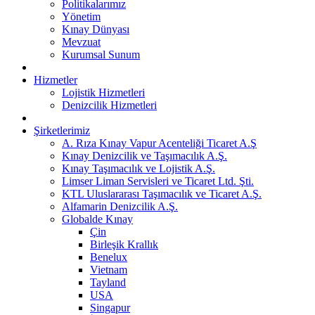
Politikalarımız
Yönetim
Kınay Dünyası
Mevzuat
Kurumsal Sunum
Hizmetler
Lojistik Hizmetleri
Denizcilik Hizmetleri
Şirketlerimiz
A. Rıza Kınay Vapur Acenteliği Ticaret A.Ş
Kınay Denizcilik ve Taşımacılık A.Ş.
Kınay Taşımacılık ve Lojistik A.Ş.
Limser Liman Servisleri ve Ticaret Ltd. Şti.
KTL Uluslararası Taşımacılık ve Ticaret A.Ş.
Alfamarin Denizcilik A.Ş.
Globalde Kınay
Çin
Birleşik Krallık
Benelux
Vietnam
Tayland
USA
Singapur