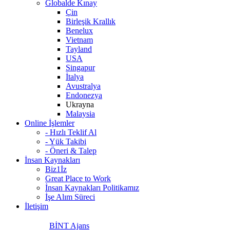
Globalde Kınay
Çin
Birleşik Krallık
Benelux
Vietnam
Tayland
USA
Singapur
İtalya
Avustralya
Endonezya
Ukrayna
Malaysia
Online İşlemler
- Hızlı Teklif Al
- Yük Takibi
- Öneri & Talep
İnsan Kaynakları
Biz1İz
Great Place to Work
İnsan Kaynakları Politikamız
İşe Alım Süreci
İletişim
BİNT Ajans