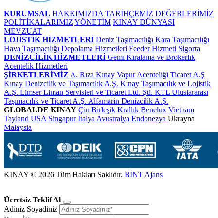
KURUMSAL
HAKKIMIZDA
TARİHÇEMİZ
DEĞERLERİMİZ
POLİTİKALARIMIZ
YÖNETİM
KINAY DÜNYASI
MEVZUAT
LOJİSTİK HİZMETLERİ
Deniz Taşımacılığı
Kara Taşımacılığı
Hava Taşımacılığı
Depolama Hizmetleri
Feeder Hizmeti
Sigorta
DENİZCİLİK HİZMETLERİ
Gemi Kiralama ve Brokerlik
Acentelik Hizmetleri
ŞİRKETLERİMİZ
A. Rıza Kınay Vapur Acenteliği Ticaret A.Ş
Kınay Denizcilik ve Taşımacılık A.Ş.
Kınay Taşımacılık ve Lojistik
A.Ş.
Limser Liman Servisleri ve Ticaret Ltd. Şti.
KTL Uluslararası
Taşımacılık ve Ticaret A.Ş.
Alfamarin Denizcilik A.Ş.
GLOBALDE KINAY
Çin
Birleşik Krallık
Benelux
Vietnam
Tayland
USA
Singapur
İtalya
Avustralya
Endonezya
Ukrayna
Malaysia
KINAY © 2026 Tüm Hakları Saklıdır.
BİNT Ajans
Ücretsiz Teklif Al
Adiniz Soyadiniz