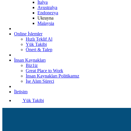
İtalya
Avustralya
Endonezya
Ukrayna
Malaysia
Online İşlemler
Hızlı Teklif Al
Yük Takibi
Öneri & Talep
İnsan Kaynakları
Biz1iz
Great Place to Work
İnsan Kaynakları Politikamız
İşe Alım Süreci
İletişim
Yük Takibi