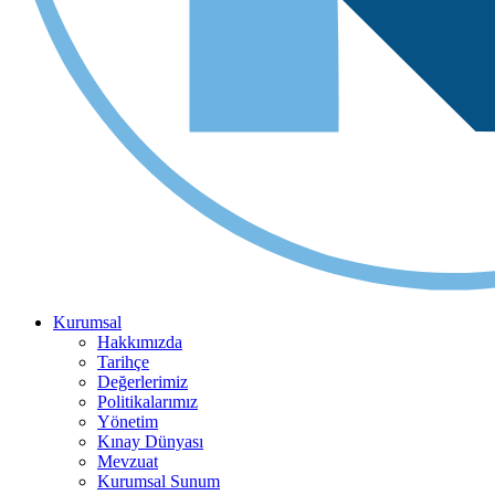
Kurumsal
Hakkımızda
Tarihçe
Değerlerimiz
Politikalarımız
Yönetim
Kınay Dünyası
Mevzuat
Kurumsal Sunum