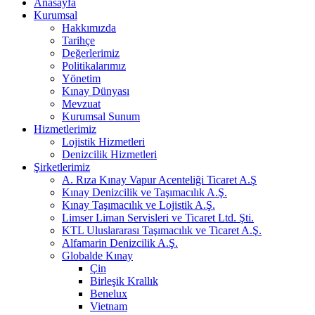
Anasayfa
Kurumsal
Hakkımızda
Tarihçe
Değerlerimiz
Politikalarımız
Yönetim
Kınay Dünyası
Mevzuat
Kurumsal Sunum
Hizmetlerimiz
Lojistik Hizmetleri
Denizcilik Hizmetleri
Şirketlerimiz
A. Rıza Kınay Vapur Acenteliği Ticaret A.Ş
Kınay Denizcilik ve Taşımacılık A.Ş.
Kınay Taşımacılık ve Lojistik A.Ş.
Limser Liman Servisleri ve Ticaret Ltd. Şti.
KTL Uluslararası Taşımacılık ve Ticaret A.Ş.
Alfamarin Denizcilik A.Ş.
Globalde Kınay
Çin
Birleşik Krallık
Benelux
Vietnam