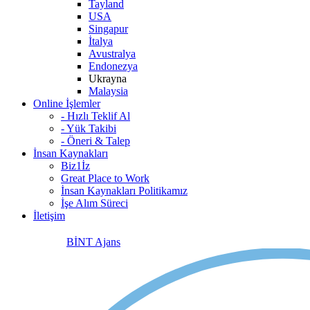
Tayland
USA
Singapur
İtalya
Avustralya
Endonezya
Ukrayna
Malaysia
Online İşlemler
- Hızlı Teklif Al
- Yük Takibi
- Öneri & Talep
İnsan Kaynakları
Biz1İz
Great Place to Work
İnsan Kaynakları Politikamız
İşe Alım Süreci
İletişim
BİNT Ajans