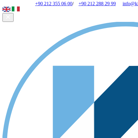
+90 212 355 06 00
/
+90 212 288 29 99
info@k