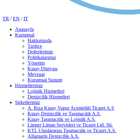
TR
/
EN
/
IT
Anasayfa
Kurumsal
Hakkımızda
Tarihçe
Değerlerimiz
Politikalarımız
Yönetim
Kınay Dünyası
Mevzuat
Kurumsal Sunum
Hizmetlerimiz
Lojistik Hizmetleri
Denizcilik Hizmetleri
Şirketlerimiz
A. Rıza Kınay Vapur Acenteliği Ticaret A.Ş
Kınay Denizcilik ve Taşımacılık A.Ş.
Kınay Taşımacılık ve Lojistik A.Ş.
Limser Liman Servisleri ve Ticaret Ltd. Şti.
KTL Uluslararası Taşımacılık ve Ticaret A.Ş.
Alfamarin Denizcilik A.Ş.