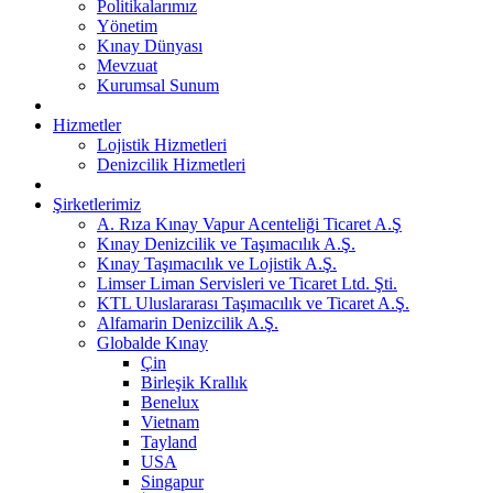
Politikalarımız
Yönetim
Kınay Dünyası
Mevzuat
Kurumsal Sunum
Hizmetler
Lojistik Hizmetleri
Denizcilik Hizmetleri
Şirketlerimiz
A. Rıza Kınay Vapur Acenteliği Ticaret A.Ş
Kınay Denizcilik ve Taşımacılık A.Ş.
Kınay Taşımacılık ve Lojistik A.Ş.
Limser Liman Servisleri ve Ticaret Ltd. Şti.
KTL Uluslararası Taşımacılık ve Ticaret A.Ş.
Alfamarin Denizcilik A.Ş.
Globalde Kınay
Çin
Birleşik Krallık
Benelux
Vietnam
Tayland
USA
Singapur