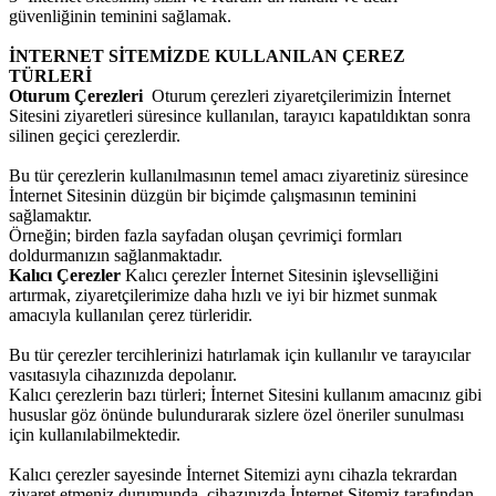
güvenliğinin teminini sağlamak.
İNTERNET SİTEMİZDE KULLANILAN ÇEREZ
TÜRLERİ
Oturum Çerezleri
Oturum çerezleri ziyaretçilerimizin İnternet
Sitesini ziyaretleri süresince kullanılan, tarayıcı kapatıldıktan sonra
silinen geçici çerezlerdir.
Bu tür çerezlerin kullanılmasının temel amacı ziyaretiniz süresince
İnternet Sitesinin düzgün bir biçimde çalışmasının teminini
sağlamaktır.
Örneğin; birden fazla sayfadan oluşan çevrimiçi formları
doldurmanızın sağlanmaktadır.
Kalıcı Çerezler
Kalıcı çerezler İnternet Sitesinin işlevselliğini
artırmak, ziyaretçilerimize daha hızlı ve iyi bir hizmet sunmak
amacıyla kullanılan çerez türleridir.
Bu tür çerezler tercihlerinizi hatırlamak için kullanılır ve tarayıcılar
vasıtasıyla cihazınızda depolanır.
Kalıcı çerezlerin bazı türleri; İnternet Sitesini kullanım amacınız gibi
hususlar göz önünde bulundurarak sizlere özel öneriler sunulması
için kullanılabilmektedir.
Kalıcı çerezler sayesinde İnternet Sitemizi aynı cihazla tekrardan
ziyaret etmeniz durumunda, cihazınızda İnternet Sitemiz tarafından