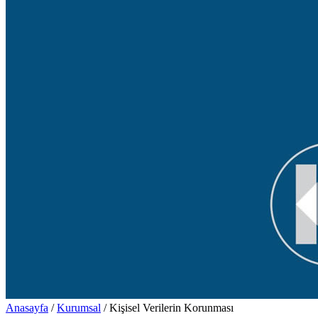
Anasayfa
/
Kurumsal
/
Kişisel Verilerin Korunması