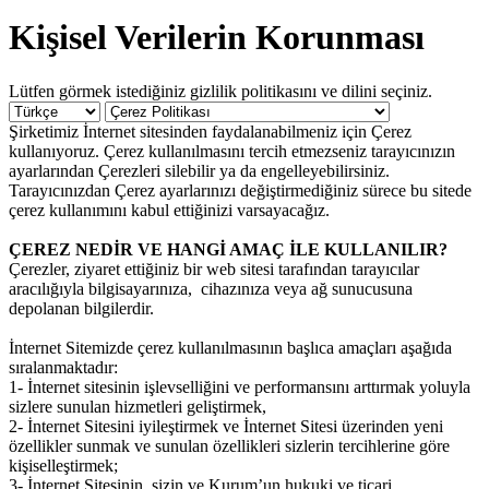
Kişisel Verilerin Korunması
Lütfen görmek istediğiniz gizlilik politikasını ve dilini seçiniz.
Şirketimiz İnternet sitesinden faydalanabilmeniz için Çerez
kullanıyoruz. Çerez kullanılmasını tercih etmezseniz tarayıcınızın
ayarlarından Çerezleri silebilir ya da engelleyebilirsiniz.
Tarayıcınızdan Çerez ayarlarınızı değiştirmediğiniz sürece bu sitede
çerez kullanımını kabul ettiğinizi varsayacağız.
ÇEREZ NEDİR VE HANGİ AMAÇ İLE KULLANILIR?
Çerezler, ziyaret ettiğiniz bir web sitesi tarafından tarayıcılar
aracılığıyla bilgisayarınıza, cihazınıza veya ağ sunucusuna
depolanan bilgilerdir.
İnternet Sitemizde çerez kullanılmasının başlıca amaçları aşağıda
sıralanmaktadır:
1- İnternet sitesinin işlevselliğini ve performansını arttırmak yoluyla
sizlere sunulan hizmetleri geliştirmek,
2- İnternet Sitesini iyileştirmek ve İnternet Sitesi üzerinden yeni
özellikler sunmak ve sunulan özellikleri sizlerin tercihlerine göre
kişiselleştirmek;
3- İnternet Sitesinin, sizin ve Kurum’un hukuki ve ticari