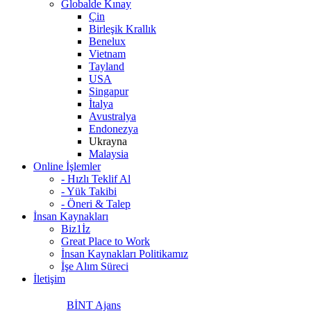
Globalde Kınay
Çin
Birleşik Krallık
Benelux
Vietnam
Tayland
USA
Singapur
İtalya
Avustralya
Endonezya
Ukrayna
Malaysia
Online İşlemler
- Hızlı Teklif Al
- Yük Takibi
- Öneri & Talep
İnsan Kaynakları
Biz1İz
Great Place to Work
İnsan Kaynakları Politikamız
İşe Alım Süreci
İletişim
BİNT Ajans