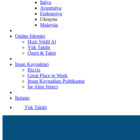
İtalya
Avustralya
Endonezya
Ukrayna
Malaysia
Online İşlemler
Hızlı Teklif Al
Yük Takibi
Öneri & Talep
İnsan Kaynakları
Biz1iz
Great Place to Work
İnsan Kaynakları Politikamız
İşe Alım Süreci
İletişim
Yük Takibi