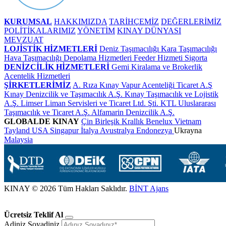
KURUMSAL
HAKKIMIZDA
TARİHÇEMİZ
DEĞERLERİMİZ
POLİTİKALARIMIZ
YÖNETİM
KINAY DÜNYASI
MEVZUAT
LOJİSTİK HİZMETLERİ
Deniz Taşımacılığı
Kara Taşımacılığı
Hava Taşımacılığı
Depolama Hizmetleri
Feeder Hizmeti
Sigorta
DENİZCİLİK HİZMETLERİ
Gemi Kiralama ve Brokerlik
Acentelik Hizmetleri
ŞİRKETLERİMİZ
A. Rıza Kınay Vapur Acenteliği Ticaret A.Ş
Kınay Denizcilik ve Taşımacılık A.Ş.
Kınay Taşımacılık ve Lojistik
A.Ş.
Limser Liman Servisleri ve Ticaret Ltd. Şti.
KTL Uluslararası
Taşımacılık ve Ticaret A.Ş.
Alfamarin Denizcilik A.Ş.
GLOBALDE KINAY
Çin
Birleşik Krallık
Benelux
Vietnam
Tayland
USA
Singapur
İtalya
Avustralya
Endonezya
Ukrayna
Malaysia
KINAY © 2026 Tüm Hakları Saklıdır.
BİNT Ajans
Ücretsiz Teklif Al
Adiniz Soyadiniz