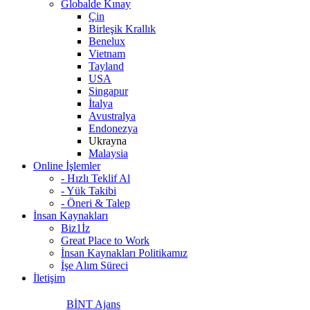
Globalde Kınay
Çin
Birleşik Krallık
Benelux
Vietnam
Tayland
USA
Singapur
İtalya
Avustralya
Endonezya
Ukrayna
Malaysia
Online İşlemler
- Hızlı Teklif Al
- Yük Takibi
- Öneri & Talep
İnsan Kaynakları
Biz1İz
Great Place to Work
İnsan Kaynakları Politikamız
İşe Alım Süreci
İletişim
BİNT Ajans