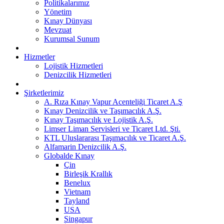
Politikalarımız
Yönetim
Kınay Dünyası
Mevzuat
Kurumsal Sunum
Hizmetler
Lojistik Hizmetleri
Denizcilik Hizmetleri
Şirketlerimiz
A. Rıza Kınay Vapur Acenteliği Ticaret A.Ş
Kınay Denizcilik ve Taşımacılık A.Ş.
Kınay Taşımacılık ve Lojistik A.Ş.
Limser Liman Servisleri ve Ticaret Ltd. Şti.
KTL Uluslararası Taşımacılık ve Ticaret A.Ş.
Alfamarin Denizcilik A.Ş.
Globalde Kınay
Çin
Birleşik Krallık
Benelux
Vietnam
Tayland
USA
Singapur