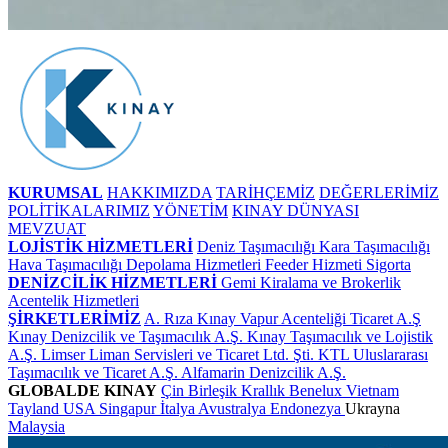
KURUMSAL
HAKKIMIZDA
TARİHÇEMİZ
DEĞERLERİMİZ
POLİTİKALARIMIZ
YÖNETİM
KINAY DÜNYASI
MEVZUAT
LOJİSTİK HİZMETLERİ
Deniz Taşımacılığı
Kara Taşımacılığı
Hava Taşımacılığı
Depolama Hizmetleri
Feeder Hizmeti
Sigorta
DENİZCİLİK HİZMETLERİ
Gemi Kiralama ve Brokerlik
Acentelik Hizmetleri
ŞİRKETLERİMİZ
A. Rıza Kınay Vapur Acenteliği Ticaret A.Ş
Kınay Denizcilik ve Taşımacılık A.Ş.
Kınay Taşımacılık ve Lojistik
A.Ş.
Limser Liman Servisleri ve Ticaret Ltd. Şti.
KTL Uluslararası
Taşımacılık ve Ticaret A.Ş.
Alfamarin Denizcilik A.Ş.
GLOBALDE KINAY
Çin
Birleşik Krallık
Benelux
Vietnam
Tayland
USA
Singapur
İtalya
Avustralya
Endonezya
Ukrayna
Malaysia