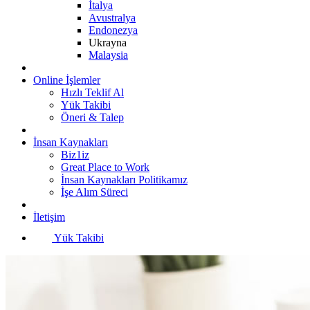
İtalya
Avustralya
Endonezya
Ukrayna
Malaysia
Online İşlemler
Hızlı Teklif Al
Yük Takibi
Öneri & Talep
İnsan Kaynakları
Biz1iz
Great Place to Work
İnsan Kaynakları Politikamız
İşe Alım Süreci
İletişim
Yük Takibi