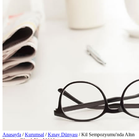
Anasayfa
/
Kurumsal
/
Kınay Dünyası
/
Kil Sempozyumu'nda Altın