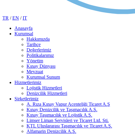
TR
/
EN
/
IT
Anasayfa
Kurumsal
Hakkımızda
Tarihçe
Değerlerimiz
Politikalarımız
Yönetim
Kınay Dünyası
Mevzuat
Kurumsal Sunum
Hizmetlerimiz
Lojistik Hizmetleri
Denizcilik Hizmetleri
Şirketlerimiz
A. Rıza Kınay Vapur Acenteliği Ticaret A.Ş
Kınay Denizcilik ve Taşımacılık A.Ş.
Kınay Taşımacılık ve Lojistik A.Ş.
Limser Liman Servisleri ve Ticaret Ltd. Şti.
KTL Uluslararası Taşımacılık ve Ticaret A.Ş.
Alfamarin Denizcilik A.Ş.