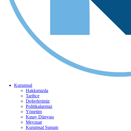
Kurumsal
Hakkımızda
Tarihçe
Değerlerimiz
Politikalarımız
Yönetim
Kınay Dünyası
Mevzuat
Kurumsal Sunum