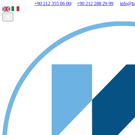
+90 212 355 06 00
/
+90 212 288 29 99
info@k