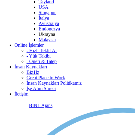
Tayland
USA
Singapur
İtalya
Avustralya
Endonezya
Ukrayna
Malaysia
Online İşlemler
- Hızlı Teklif Al
- Yük Takibi
- Öneri & Talep
İnsan Kaynakları
Biz1İz
Great Place to Work
İnsan Kaynakları Politikamız
İşe Alım Süreci
İletişim
BİNT Ajans