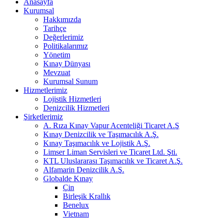
Anasayfa
Kurumsal
Hakkımızda
Tarihçe
Değerlerimiz
Politikalarımız
Yönetim
Kınay Dünyası
Mevzuat
Kurumsal Sunum
Hizmetlerimiz
Lojistik Hizmetleri
Denizcilik Hizmetleri
Şirketlerimiz
A. Rıza Kınay Vapur Acenteliği Ticaret A.Ş
Kınay Denizcilik ve Taşımacılık A.Ş.
Kınay Taşımacılık ve Lojistik A.Ş.
Limser Liman Servisleri ve Ticaret Ltd. Şti.
KTL Uluslararası Taşımacılık ve Ticaret A.Ş.
Alfamarin Denizcilik A.Ş.
Globalde Kınay
Çin
Birleşik Krallık
Benelux
Vietnam