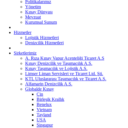
Politikalarımız
Yönetim
Kınay Dünyası
Mevzuat
Kurumsal Sunum
Hizmetler
Lojistik Hizmetleri
Denizcilik Hizmetleri
Şirketlerimiz
A. Rıza Kınay Vapur Acenteliği Ticaret A.Ş
Kınay Denizcilik ve Taşımacılık A.Ş.
Kınay Taşımacılık ve Lojistik A.Ş.
Limser Liman Servisleri ve Ticaret Ltd. Şti.
KTL Uluslararası Taşımacılık ve Ticaret A.Ş.
Alfamarin Denizcilik A.Ş.
Globalde Kınay
Çin
Birleşik Krallık
Benelux
Vietnam
Tayland
USA
Singapur