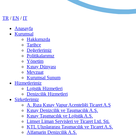
TR
/
EN
/
IT
Anasayfa
Kurumsal
Hakkımızda
Tarihçe
Değerlerimiz
Politikalarımız
Yönetim
Kınay Dünyası
Mevzuat
Kurumsal Sunum
Hizmetlerimiz
Lojistik Hizmetleri
Denizcilik Hizmetleri
Şirketlerimiz
A. Rıza Kınay Vapur Acenteliği Ticaret A.Ş
Kınay Denizcilik ve Taşımacılık A.Ş.
Kınay Taşımacılık ve Lojistik A.Ş.
Limser Liman Servisleri ve Ticaret Ltd. Şti.
KTL Uluslararası Taşımacılık ve Ticaret A.Ş.
Alfamarin Denizcilik A.Ş.