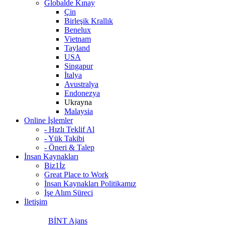
Globalde Kınay
Çin
Birleşik Krallık
Benelux
Vietnam
Tayland
USA
Singapur
İtalya
Avustralya
Endonezya
Ukrayna
Malaysia
Online İşlemler
- Hızlı Teklif Al
- Yük Takibi
- Öneri & Talep
İnsan Kaynakları
Biz1İz
Great Place to Work
İnsan Kaynakları Politikamız
İşe Alım Süreci
İletişim
BİNT Ajans