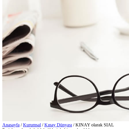
Anasayfa
/
Kurumsal
/
Kınay Dünyası
/
KINAY olarak SIAL