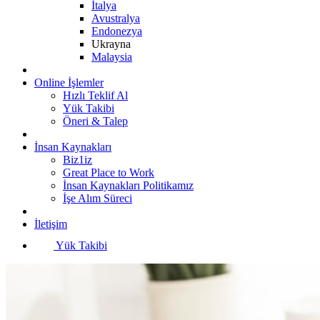
İtalya
Avustralya
Endonezya
Ukrayna
Malaysia
Online İşlemler
Hızlı Teklif Al
Yük Takibi
Öneri & Talep
İnsan Kaynakları
Biz1iz
Great Place to Work
İnsan Kaynakları Politikamız
İşe Alım Süreci
İletişim
Yük Takibi