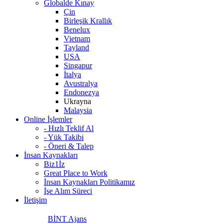
Globalde Kınay
Çin
Birleşik Krallık
Benelux
Vietnam
Tayland
USA
Singapur
İtalya
Avustralya
Endonezya
Ukrayna
Malaysia
Online İşlemler
- Hızlı Teklif Al
- Yük Takibi
- Öneri & Talep
İnsan Kaynakları
Biz1İz
Great Place to Work
İnsan Kaynakları Politikamız
İşe Alım Süreci
İletişim
BİNT Ajans