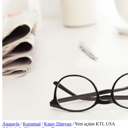
Anasayfa
/
Kurumsal
/
Kınay Dünyası
/
Yeni açılan KTL USA