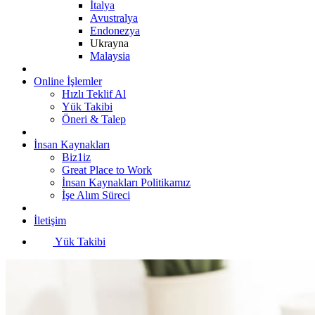
İtalya
Avustralya
Endonezya
Ukrayna
Malaysia
Online İşlemler
Hızlı Teklif Al
Yük Takibi
Öneri & Talep
İnsan Kaynakları
Biz1iz
Great Place to Work
İnsan Kaynakları Politikamız
İşe Alım Süreci
İletişim
Yük Takibi