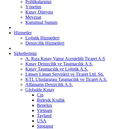
Politikalarımız
Yönetim
Kınay Dünyası
Mevzuat
Kurumsal Sunum
Hizmetler
Lojistik Hizmetleri
Denizcilik Hizmetleri
Şirketlerimiz
A. Rıza Kınay Vapur Acenteliği Ticaret A.Ş
Kınay Denizcilik ve Taşımacılık A.Ş.
Kınay Taşımacılık ve Lojistik A.Ş.
Limser Liman Servisleri ve Ticaret Ltd. Şti.
KTL Uluslararası Taşımacılık ve Ticaret A.Ş.
Alfamarin Denizcilik A.Ş.
Globalde Kınay
Çin
Birleşik Krallık
Benelux
Vietnam
Tayland
USA
Singapur