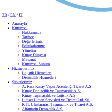
TR
/
EN
/
IT
Anasayfa
Kurumsal
Hakkımızda
Tarihçe
Değerlerimiz
Politikalarımız
Yönetim
Kınay Dünyası
Mevzuat
Kurumsal Sunum
Hizmetlerimiz
Lojistik Hizmetleri
Denizcilik Hizmetleri
Şirketlerimiz
A. Rıza Kınay Vapur Acenteliği Ticaret A.Ş
Kınay Denizcilik ve Taşımacılık A.Ş.
Kınay Taşımacılık ve Lojistik A.Ş.
Limser Liman Servisleri ve Ticaret Ltd. Şti.
KTL Uluslararası Taşımacılık ve Ticaret A.Ş.
Alfamarin Denizcilik A.Ş.