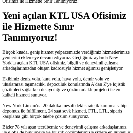
Ofisimiz ile Hizmette Sınır Tanımıyoruz!
Yeni açılan KTL USA Ofisimiz
ile Hizmette Sınır
Tanımıyoruz!
Birçok kıtada, geniş hizmet yelpazemizde verdiğimiz hizmetlerimize
yenilerini eklemeye devam ediyoruz. Geçtiğimiz aylarda New
York'ta açılan KTL USA ofisimiz, bilgili ve deneyimli çalışma
arkadaşlarımızdan oluşan kadrosuyla hizmet ağımızı genişletiyor.
Ekibimiz deniz yolu, kara yolu, hava yolu, demir yolu ve
uluslararası taşımacılık, depoculuk konularında A'dan Z'ye lojistik
çözümleri sağlarken detaycılığı ve çözüm odaklı projeleri ile en
kaliteli hizmeti sunuyor.
New York Limanı'na 20 dakika mesafedeki stratejik konuma sahip
depomuz ile fulfillment, 24 saat sevk hizmeti, FTL, LTL, sipariş
karşılama gibi birçok talebe çözüm sunuyoruz.
Bizler 78 yılı aşan tecrübemiz ve deneyimli çalışma arkadaşlarımız
ile globalde büyümeye ve lojistik çözümlerimizle sizlere en güvenilir