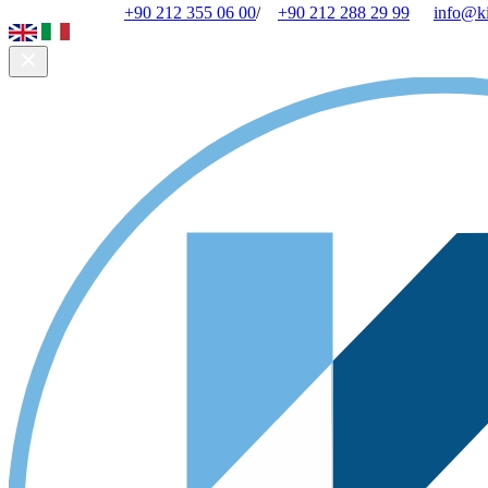
+90 212 355 06 00
/
+90 212 288 29 99
info@k