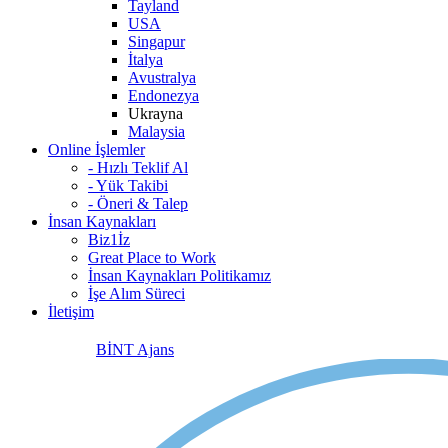
Tayland
USA
Singapur
İtalya
Avustralya
Endonezya
Ukrayna
Malaysia
Online İşlemler
- Hızlı Teklif Al
- Yük Takibi
- Öneri & Talep
İnsan Kaynakları
Biz1İz
Great Place to Work
İnsan Kaynakları Politikamız
İşe Alım Süreci
İletişim
BİNT Ajans