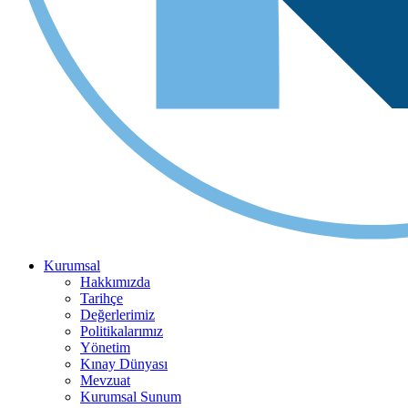
Kurumsal
Hakkımızda
Tarihçe
Değerlerimiz
Politikalarımız
Yönetim
Kınay Dünyası
Mevzuat
Kurumsal Sunum