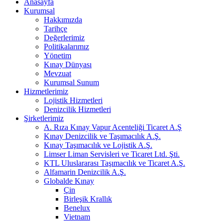
Anasayfa
Kurumsal
Hakkımızda
Tarihçe
Değerlerimiz
Politikalarımız
Yönetim
Kınay Dünyası
Mevzuat
Kurumsal Sunum
Hizmetlerimiz
Lojistik Hizmetleri
Denizcilik Hizmetleri
Şirketlerimiz
A. Rıza Kınay Vapur Acenteliği Ticaret A.Ş
Kınay Denizcilik ve Taşımacılık A.Ş.
Kınay Taşımacılık ve Lojistik A.Ş.
Limser Liman Servisleri ve Ticaret Ltd. Şti.
KTL Uluslararası Taşımacılık ve Ticaret A.Ş.
Alfamarin Denizcilik A.Ş.
Globalde Kınay
Çin
Birleşik Krallık
Benelux
Vietnam